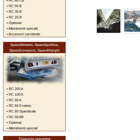
• RC 60 CB
• RC 50 B
• RC 35 B
• RC 25 B
• Optional
• Allestimenti speciali
• Accessori carrobotte
Spandiletame, Spandipollina,
Spandicompost, Spandifanghi
• RC 200 A
• RC 100 A
• RC 60 A
• RC 60 Frutteto
• RC 60 Spandisale
• RC 60 AB
• Optional
• Allestimenti speciali
Trasporto mangime