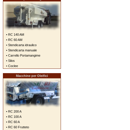
• RC 140 AM
• RC 60 AM
• Stendicarta idraulico
• Stendicarta manuale
• Carrello Portamangime
• Silos
• Coclee
Macchine per Oleifici
• RC 200 A
• RC 100 A
• RC 60 A
• RC 60 Frutteto