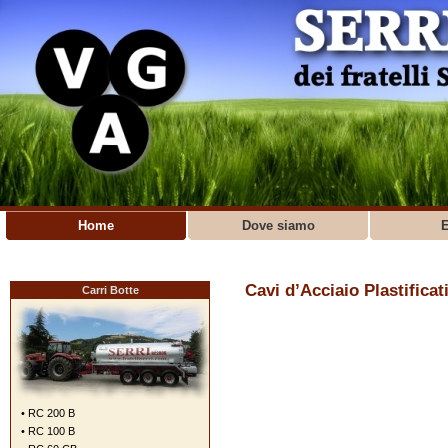
Home
Dove siamo
E
Cavi d’Acciaio Plastificat
Carri Botte
• RC 200 B
• RC 100 B