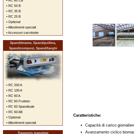
• RC 60 CB
• RC 50 B
• RC 35 B
• RC 25 B
• Optional
• Allestimenti speciali
• Accessori carrobotte
Spandiletame, Spandipollina,
Spandicompost, Spandifanghi
• RC 200 A
• RC 100 A
• RC 60 A
• RC 60 Frutteto
• RC 60 Spandisale
• RC 60 AB
Caratteristiche:
• Optional
• Allestimenti speciali
Capacità di carico giornalie
Avanzamento ciclico biomas
Trasporto mangime