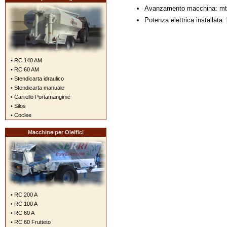
Avanzamento macchina: mt/
Potenza elettrica installata:
• RC 140 AM
• RC 60 AM
• Stendicarta idraulico
• Stendicarta manuale
• Carrello Portamangime
• Silos
• Coclee
Macchine per Oleifici
• RC 200 A
• RC 100 A
• RC 60 A
• RC 60 Frutteto