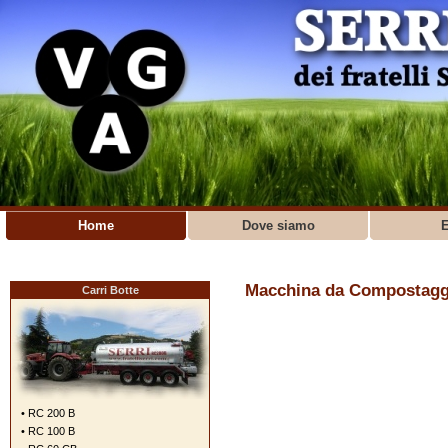
Home
Dove siamo
E
Macchina da Compostagg
Carri Botte
• RC 200 B
• RC 100 B