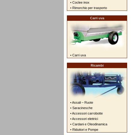
• Coclee inox
• Rimorchio per trasporto
Carri uva
• Carri uva
Ricambi
• Assali – Ruote
• Saracinesche
• Accessori carrobotte
• Accessori elettrici
• Cardani e Oleodinamica
• Riduttori e Pompe