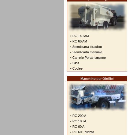
• RC 140 AM
• RC 60 AM
• Stendicarta idraulico
• Stendicarta manuale
• Carrello Portamangime
• Silos
• Coclee
Macchine per Oleifici
• RC 200 A
• RC 100 A
• RC 60 A
• RC 60 Frutteto