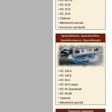
• RC 60 CB
• RC 50 B
• RC 35 B
• RC 25 B
• Optional
• Allestimenti speciali
• Accessori carrobotte
Spandiletame, Spandipollina,
Spandicompost, Spandifanghi
• RC 200 A
• RC 100 A
• RC 60 A
• RC 60 Frutteto
• RC 60 Spandisale
• RC 60 AB
• Optional
• Allestimenti speciali
Trasporto mangime