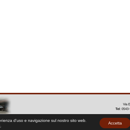
Via 
Tel
: 0543
perienza d'uso e navigazione sul nostro sito web.
Accetta
P
i
.