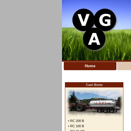
Home
Carri Botte
• RC 200 B
• RC 100 B