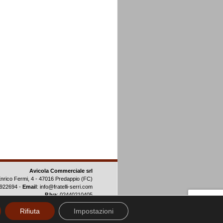
Avicola Commerciale srl
Enrico Fermi, 4 - 47016 Predappio (FC)
-922694 -
Email
:
info@fratelli-serri.com
P.Iva
: 02440210405
Rifiuta
Impostazioni
owered by
sitiegrafica.com
e
ideasiti.com